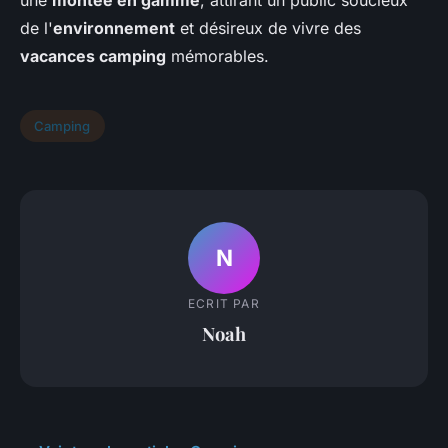
une
montée en gamme
, attirant un public soucieux
de l'
environnement
et désireux de vivre des
vacances camping
mémorables.
Camping
N
ECRIT PAR
Noah